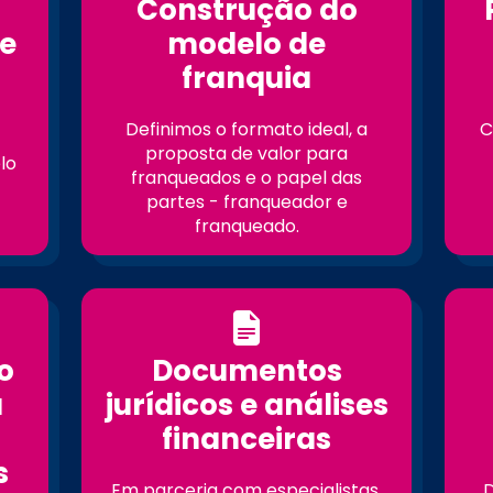
Construção do
e
modelo de
franquia
Definimos o formato ideal, a
C
proposta de valor para
lo
franqueados e o papel das
partes - franqueador e
franqueado.
o
Documentos
a
jurídicos e análises
financeiras
s
Em parceria com especialistas,
D