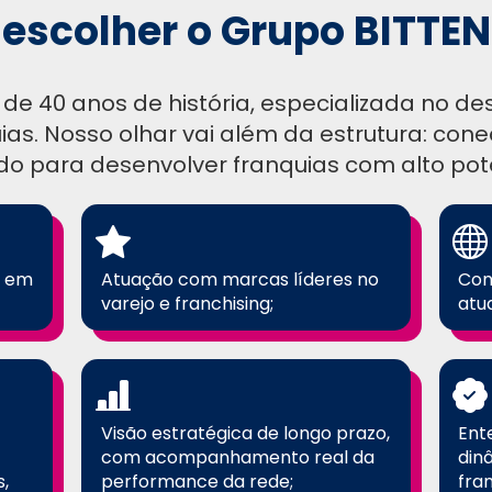
 escolher o Grupo BITT
e 40 anos de história, especializada no d
ias. Nosso olhar vai além da estrutura: con
do para desenvolver franquias com alto pot
a em
Atuação com marcas líderes no
Con
varejo e franchising;
atu
Visão estratégica de longo prazo,
Ent
com acompanhamento real da
din
s,
performance da rede;
fran