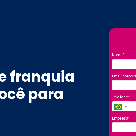
Nome*
e franquia
Email corpor
ocê para
Telefone*
Empresa*