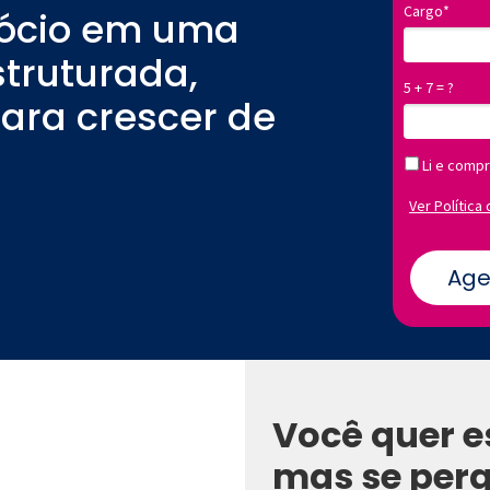
Cargo*
gócio em uma
struturada,
5 + 7 = ?
para crescer de
Li e compr
Ver Política
Age
Você quer e
mas se per